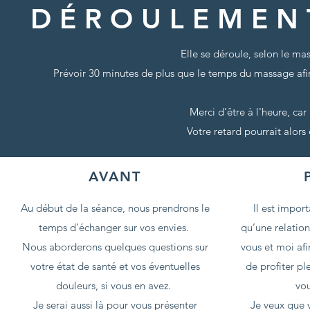
DÉROULEMEN
Elle se déroule, selon le ma
Prévoir 30 minutes de plus que le temps du massage afi
Merci d’être à l'heure, ca
Votre retard pourrait alor
AVANT
Au début de la séance, nous prendrons le
Il est impor
temps d’échanger sur vos envies.
qu’une relation
Nous aborderons quelques questions sur
vous et moi afi
votre état de santé et vos éventuelles
de profiter p
douleurs, si vous en avez.
vou
Je serai aussi là pour vous présenter
Je veux que 